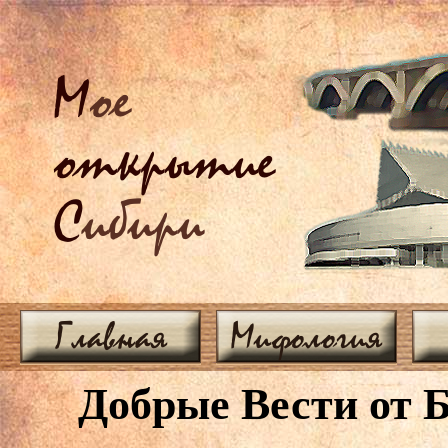
М
ое
открытие
С
ибири
Главная
Мифология
Добрые Вести от