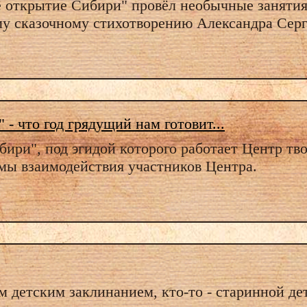
 открытие Сибири" провёл необычные занятия
 сказочному стихотворению Александра Сер
- что год грядущий нам готовит...
ири", под эгидой которого работает Центр тв
мы взаимодействия участников Центра.
м детским заклинанием, кто-то - старинной де