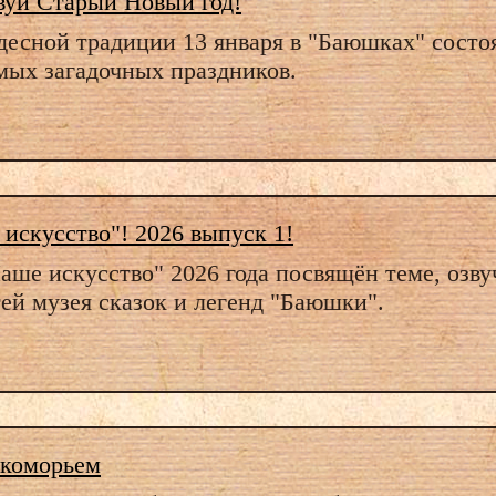
вуй Старый Новый год!
есной традиции 13 января в "Баюшках" состо
мых загадочных праздников.
искусство"! 2026 выпуск 1!
ше искусство" 2026 года посвящён теме, озву
ей музея сказок и легенд "Баюшки".
укоморьем