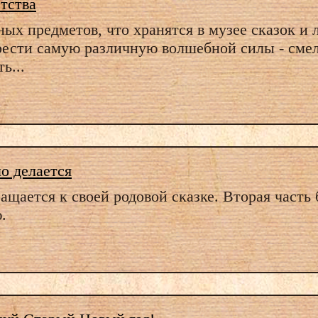
тства
ных предметов, что хранятся в музее сказок и
ести самую различную волшебной силы - смело
ь...
ло делается
щается к своей родовой сказке. Вторая часть 
.