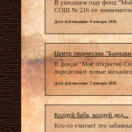
В ушедшем году фонд "Моё
СОШ № 216 по знаменитому
Дата публикации: 8 января 2026
Центр творчества "Баюшки" 
В фонде "Моё открытие Сиб
определяют новые механиз
Дата публикации: 7 января 2026
Колдуй баба, колдуй дед...
Кто-то считает это забавны