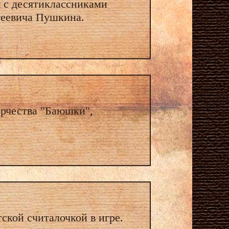
 с десятиклассниками
геевича Пушкина.
орчества "Баюшки",
тской считалочкой в игре.