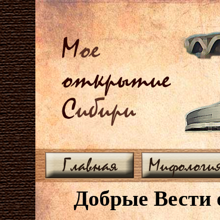
М
ое
открытие
С
ибири
Главная
Мифологи
Добрые Вести