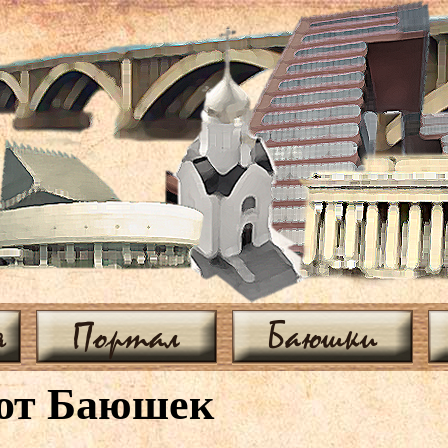
я
Портал
Баюшки
 от Баюшек