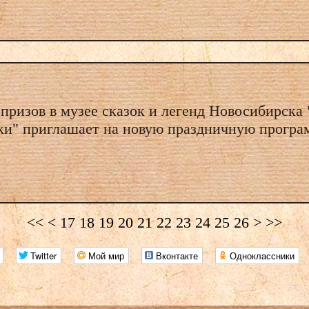
призов в музее сказок и легенд Новосибирска
шки" приглашает на новую праздничную програ
<<
<
17
18
19
20
21
22
23
24
25
26
>
>>
Twitter
Мой мир
Вконтакте
Одноклассники