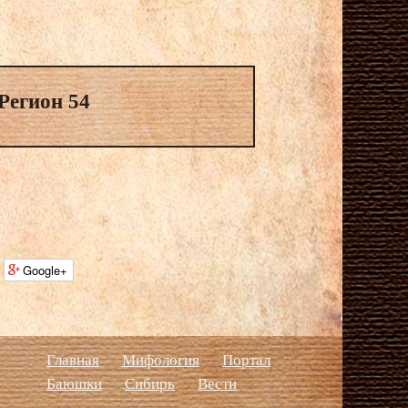
Регион 54
Google+
Главная
Мифология
Портал
Баюшки
Сибирь
Вести