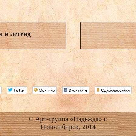
к и легенд
Twitter
Мой мир
Вконтакте
Одноклассники
© Арт-группа «Надежда» г.
Новосибирск, 2014