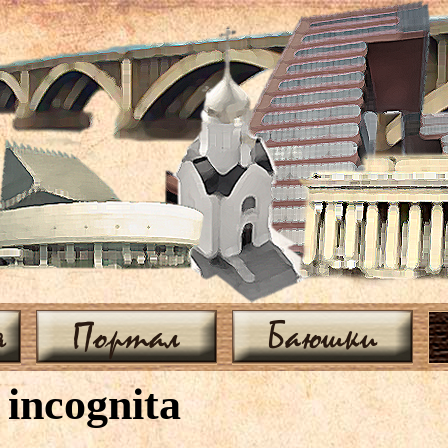
я
Портал
Баюшки
 incognita