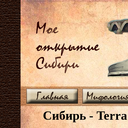
М
ое
открытие
С
ибири
Главная
Мифологи
Сибирь - Terra