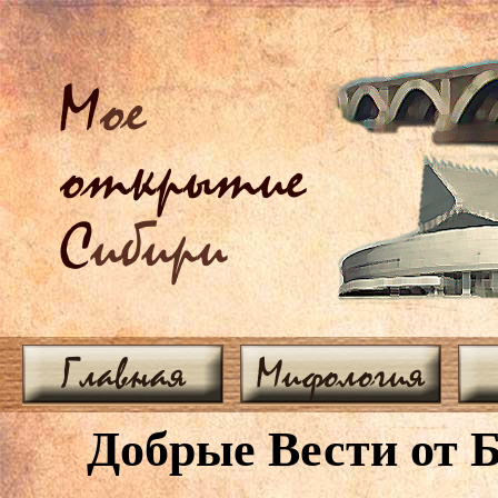
М
ое
открытие
С
ибири
Главная
Мифология
Добрые Вести от