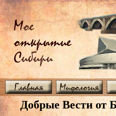
М
ое
открытие
С
ибири
Главная
Мифология
Добрые Вести от