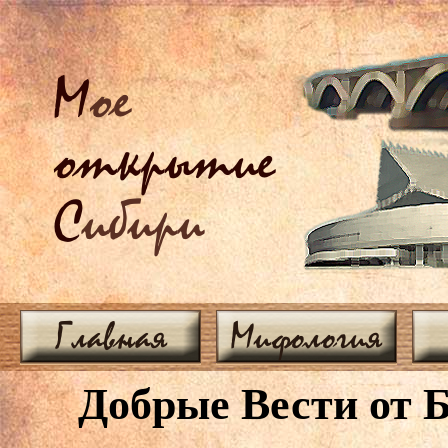
М
ое
открытие
С
ибири
Главная
Мифология
Добрые Вести от