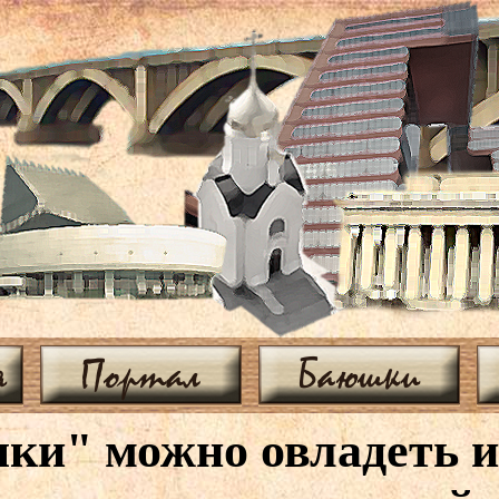
я
Портал
Баюшки
ки" можно овладеть и