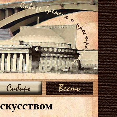
Сибирь
Вести
скусством