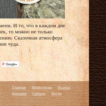
мени. И то, что в каждом дне
чек, то можно не только
щению. Сказочная атмосфера
ии чуда.
Google+
Главная
Мифология
Портал
Баюшки
Сибирь
Вести