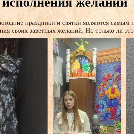
 исполнения желаний
вогодние праздники и святки являются самым
ния своих заветных желаний. Но только ли это