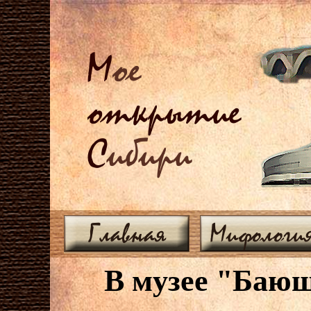
М
ое
открытие
С
ибири
Главная
Мифологи
В музее "Баюш