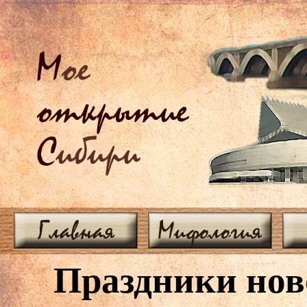
М
ое
открытие
С
ибири
Главная
Мифология
Праздники нов