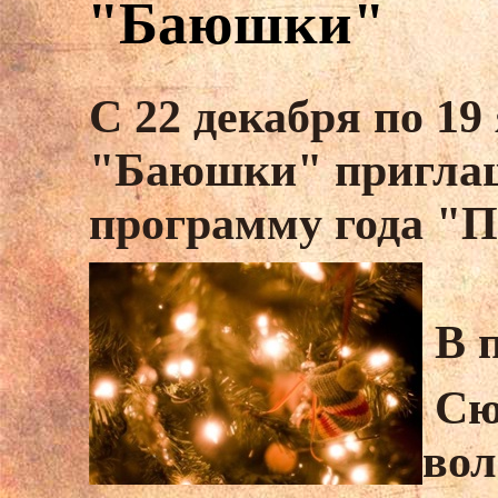
"Баюшки"
С 22 декабря по 19
"Баюшки" приглаш
программу года "П
В п
Сю
во