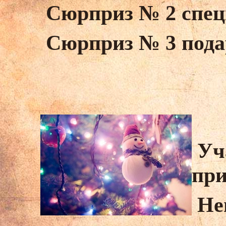
Сюрприз № 2 спец
Сюрприз № 3 подар
Уча
при
Не