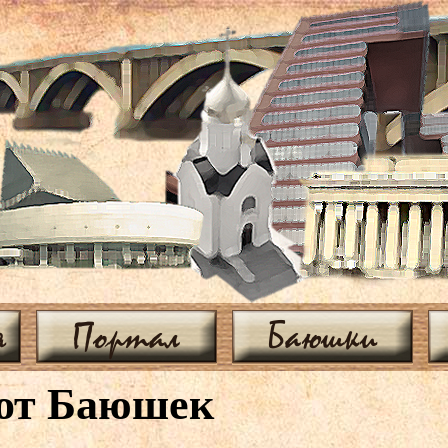
я
Портал
Баюшки
 от Баюшек