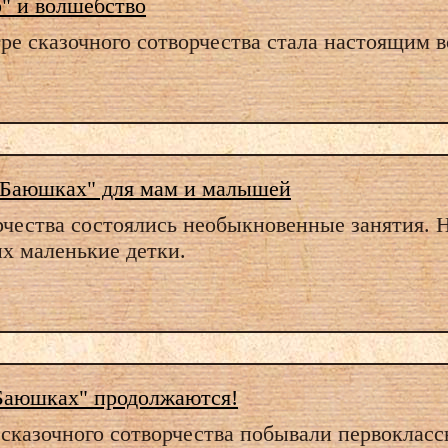
" и волшебство
ре сказочного сотворчества стала настоящим 
"Баюшках" для мам и малышей
рчества состоялись необыкновенные занятия. Н
х маленькие детки.
Баюшках" продолжаются!
а сказочного сотворчества побывали первоклас