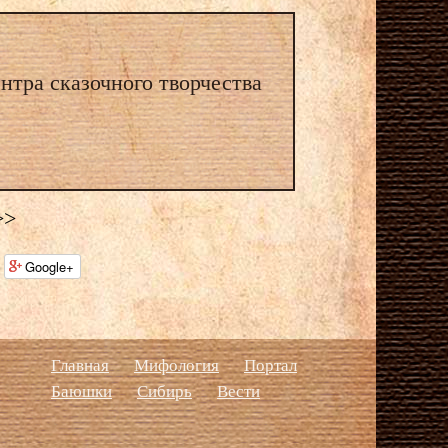
нтра сказочного творчества
>>
Google+
Главная
Мифология
Портал
Баюшки
Сибирь
Вести