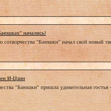
Баюшках" начались!
го сотворчества "Баюшки" начал свой новый тв
мен И-Цзин
чества "Баюшки" пришла удивительная гостья