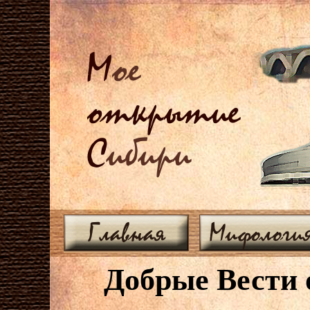
М
ое
открытие
С
ибири
Главная
Мифологи
Добрые Вести