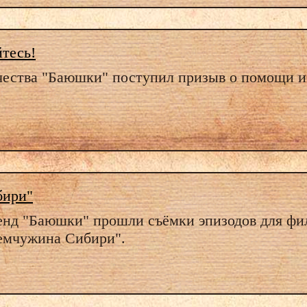
тесь!
чества "Баюшки" поступил призыв о помощи и 
бири"
генд "Баюшки" прошли съёмки эпизодов для фи
емчужина Сибири".