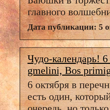
Баюшки в торжест
главного волшебни
Дата публикации: 5 о
Чудо-календарь! 6 
gmelini, Bos primi
6 октября в переч
есть один, которы
очередь, но только