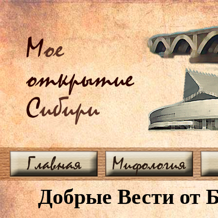
М
ое
открытие
С
ибири
Главная
Мифология
Добрые Вести от