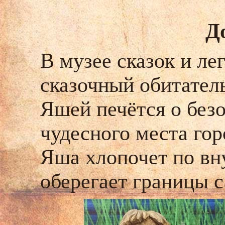
Д
В музее сказок и л
сказочный обитатель
Яшей печётся о безо
чудесного места го
Яша хлопочет по вн
оберегает границы 