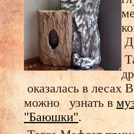
ме
ко
Др
Та
др
оказалась в лесах 
можно узнать в
муз
"Баюшки"
.