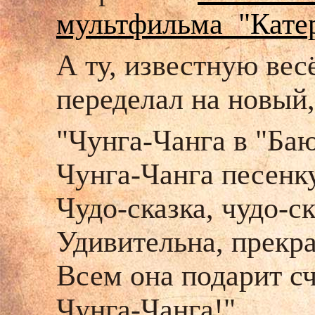
мультфильма "Кате
А ту, известную вес
переделал на новый,
"Чунга-Чанга в "Ба
Чунга-Чанга песенку
Чудо-сказка, чудо-ск
Удивительна, прекра
Всем она подарит сч
Чунга-Чанга!"