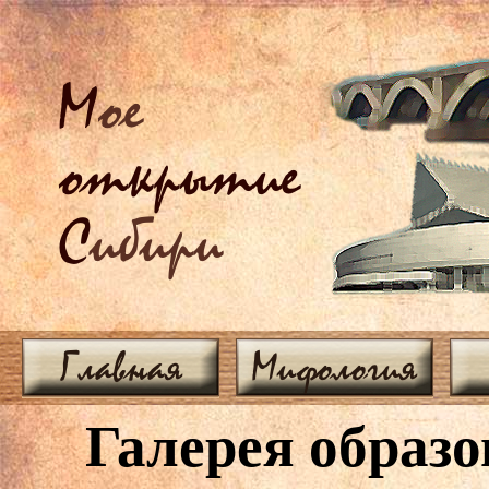
М
ое
открытие
С
ибири
Главная
Мифология
Галерея образо