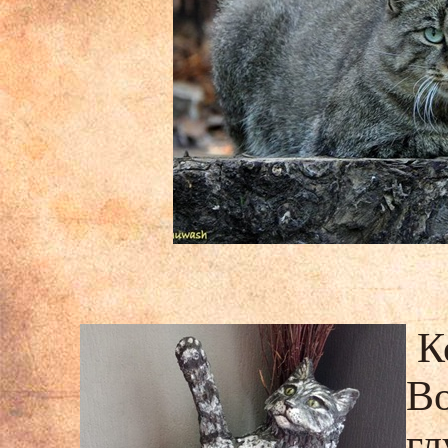
Ко
В
гл