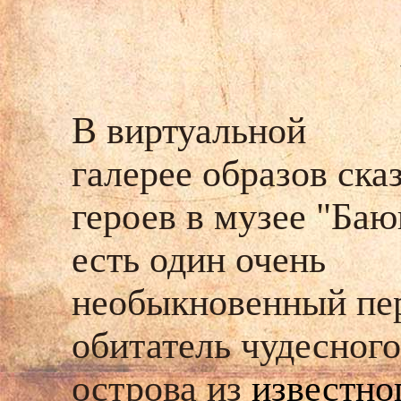
В виртуальной
галерее образов ска
героев в музее "Ба
есть один очень
необыкновенный пе
обитатель
чудесного
острова
из
известно