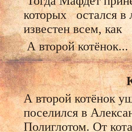
Тогда Мафдет принес
которых остался в 
известен всем, как
А второй котёнок...
А второй котёнок уш
поселился в Алексан
Полиглотом. От кот