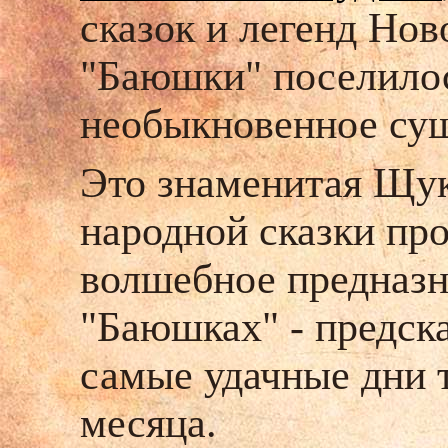
сказок и легенд Но
"Баюшки" поселило
необыкновенное сущ
Это знаменитая Щук
народной сказки пр
волшебное предназн
"Баюшках" - предск
самые удачные дни 
месяца.