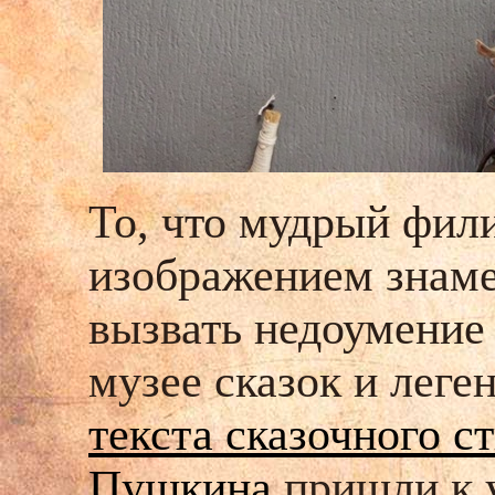
То, что мудрый фил
изображением знаме
вызвать недоумение 
музее сказок и лег
текста сказочного с
Пушкина
пришли к у