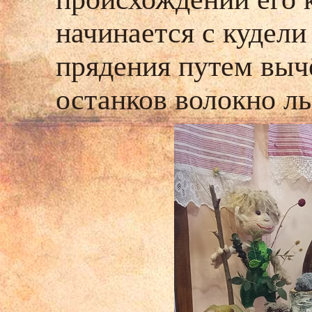
начинается с кудели
прядения путем выч
останков волокно ль