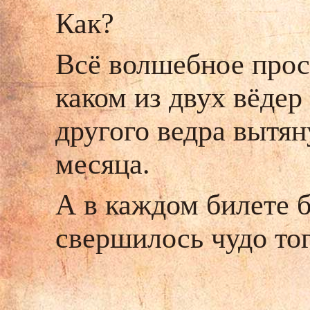
Как?
Всё волшебное прост
каком из двух вёдер
другого ведра вытян
месяца.
А в каждом билете б
свершилось чудо тог