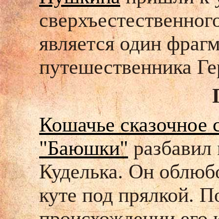
сверхъестественног
является один фраг
путешественника Ге
Кошачье сказочное с
"Баюшки"
разбавил
Куделька. Он облюбо
куте под прялкой. П
происхождении его к