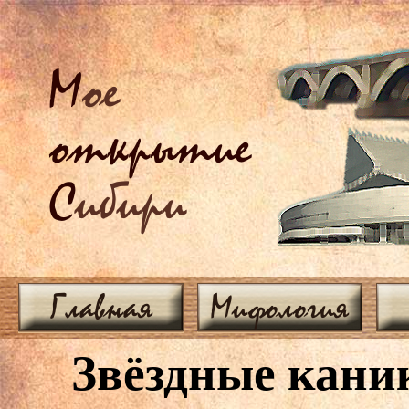
М
ое
открытие
С
ибири
Главная
Мифология
Звёздные кан