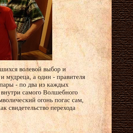
вшихся волевой выбор и
и мудреца, а один - правителя
 пары - по два из каждых
л внутри самого Волшебного
имволический огонь погас сам,
ак свидетельство перехода