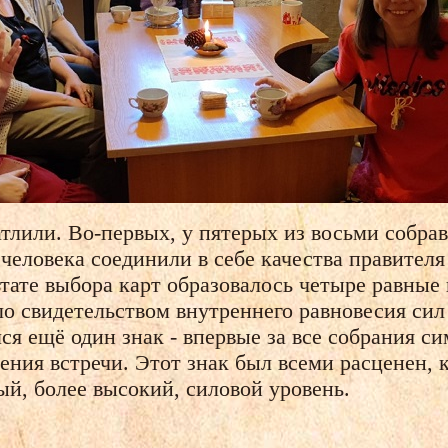
атлили. Во-первых, у пятерых из восьми собра
человека соединили в себе качества правителя 
льтате выбора карт образовалось четыре равные
ло свидетельством внутреннего равновесия си
лся ещё один знак - впервые за все собрания с
ния встречи. Этот знак был всеми расценен, к
ый, более высокий, силовой уровень.