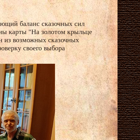
ающий баланс сказочных сил
аны карты "На золотом крыльце
ин из возможных сказочных
роверку своего выбора