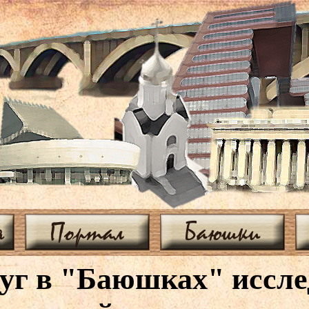
я
Портал
Баюшки
г в "Баюшках" иссле