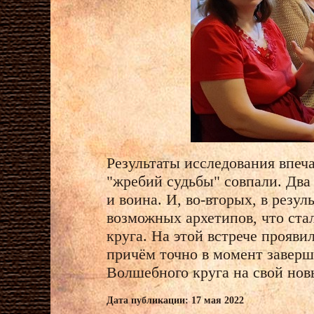
Результаты исследования впеч
"жребий судьбы" совпали. Два 
и воина. И, во-вторых, в резу
возможных архетипов, что ста
круга. На этой встрече прояви
причём точно в момент заверше
Волшебного круга на свой нов
Дата публикации: 17 мая 2022