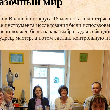
казочный мир
ков Волшебного круга 16 мая показала потряс
тве инструмента исследования были использов
речи должен был сначала выбрать для себя од
мудрец, мастер, а потом сделать контрольную п