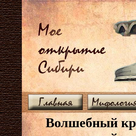
М
ое
открытие
С
ибири
Главная
Мифологи
Волшебный кру