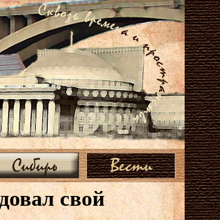
Сибирь
Вести
довал свой