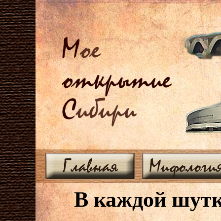
М
ое
открытие
С
ибири
Главная
Мифологи
В каждой шутк