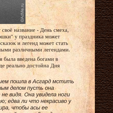
своё название - День смеха,
юшки" у праздника может
сказок и легенд может стать
амыми различными легендами.
я была введена богами в
нде реально достойна Дня
ужием пошла в Асгард мстить
вым делом пусть она
не видя. Она увидела ноги
ю; едва ли что некрасиво у
ира, чтобы асы ее