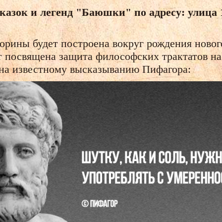
сказок и легенд "Баюшки" по адресу: улица 1
рины будет построена вокруг рождения новог
ет посвящена защита философских трактатов н
учна известному высказыванию Пифагора: