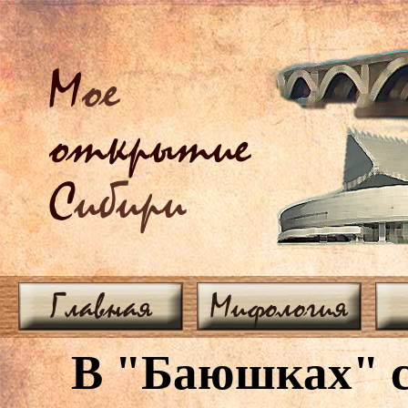
М
ое
открытие
С
ибири
Главная
Мифология
В "Баюшках" с