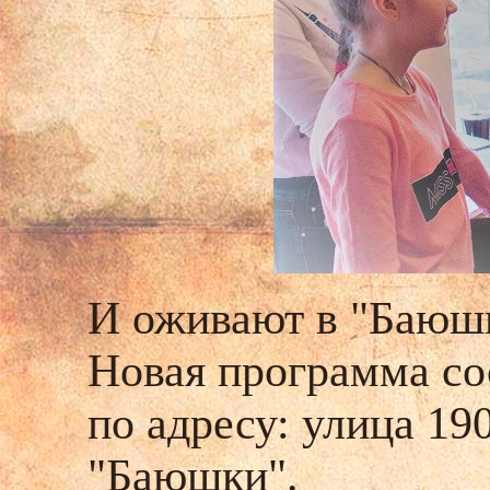
И оживают в "Баюшка
Новая
программа сос
по адресу: улица 19
"Баюшки".