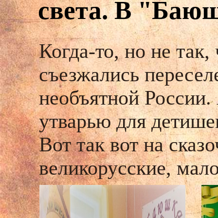
света. В "Баюш
Когда-то, но не так
съезжались пересел
необъятной России. 
утварью для детише
Вот так вот на сказ
великорусские, мало