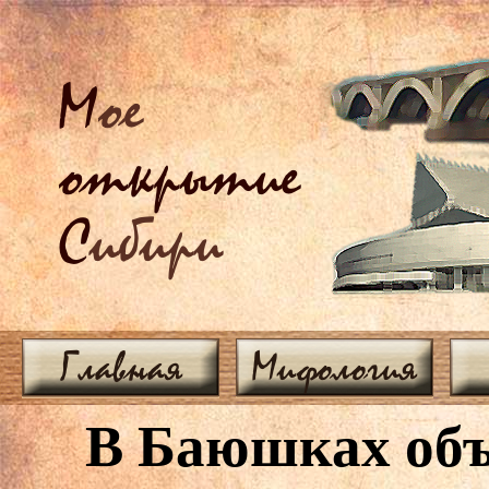
М
ое
открытие
С
ибири
Главная
Мифология
В Баюшках объ