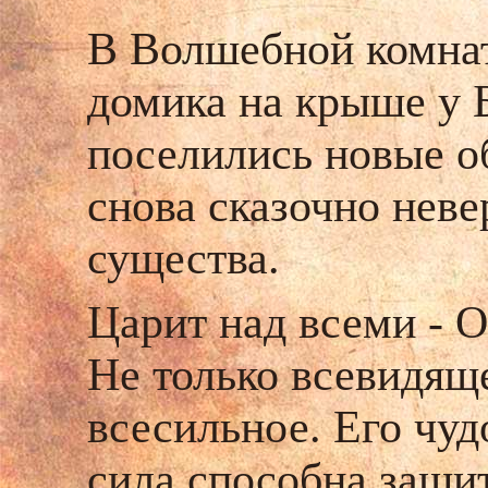
В Волшебной комнат
домика на крыше у
поселились новые о
снова сказочно нев
существа.
Царит над всеми - О
Не только всевидяще
всесильное. Его чуд
сила способна защит