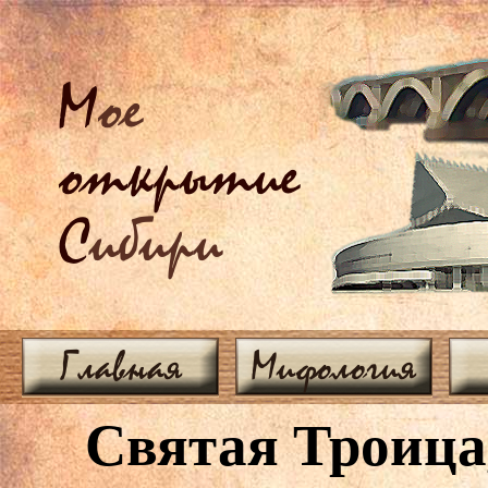
М
ое
открытие
С
ибири
Главная
Мифология
Святая Троица