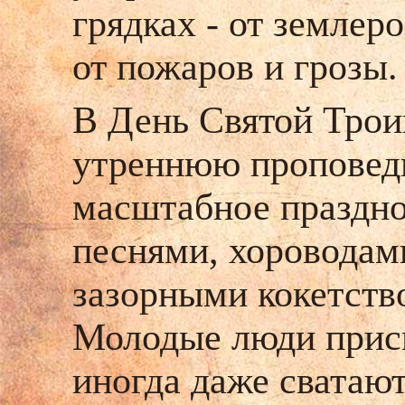
грядках - от землеро
от пожаров и грозы
В День Святой Трои
утреннюю проповедь
масштабное праздно
песнями, хороводами
зазорными кокетств
Молодые люди присм
иногда даже сватаю