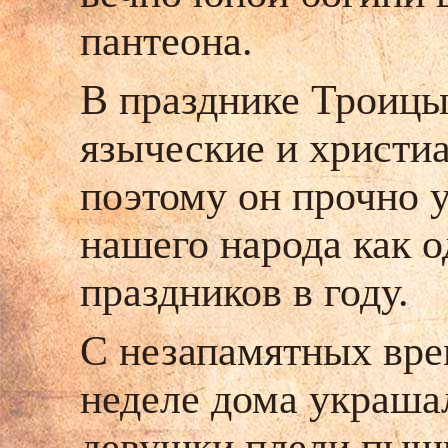
пантеона.
В празднике Троицы
языческие и христиа
поэтому он прочно 
нашего народа как 
праздников в году.
С незапамятных вре
неделе дома украша
девушки плели пышн