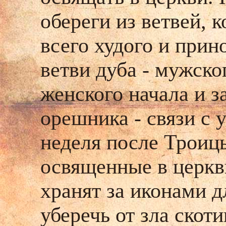
обереги из ветвей,
всего худого и прин
ветви дуба - мужског
женского начала и з
орешника - связи с
неделя после Троиц
освященные в церкв
хранят за иконами д
уберечь от зла скот