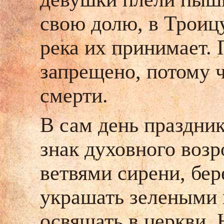
свою долю, в Троицу
река их принимает. 
запрещено, потому ч
смерти.
В сам день праздни
знак духовного воз
ветвями сирени, бе
украшать зелеными в
освящать в церкви.