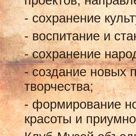
проектов, направл
- сохранение куль
- воспитание и ст
- сохранение наро
- создание новых 
творчества;
- формирование н
красоты и приумн