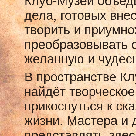
Клуб-Музей объеди
дела, готовых вне
творить и приумно
преобразовывать 
желанную и чудесн
В пространстве К
найдёт творческое
прикоснуться к ска
жизни. Мастера и 
представлять зде