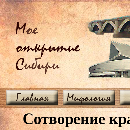
М
ое
открытие
С
ибири
Главная
Мифология
Сотворение кр