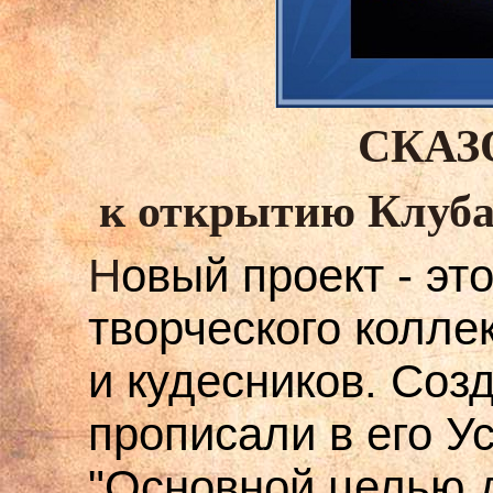
СКАЗ
к открытию Клуба
Н
овый проект - эт
творческого колле
и кудесников. Соз
прописали в его У
"Основной целью д