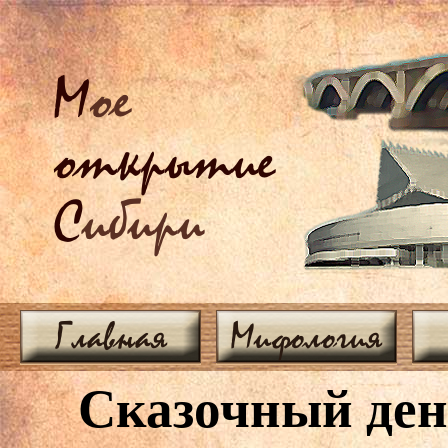
М
ое
открытие
С
ибири
Главная
Мифология
Сказочный день