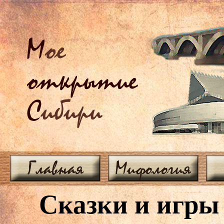
М
ое
открытие
С
ибири
Главная
Мифология
Сказки и игры 