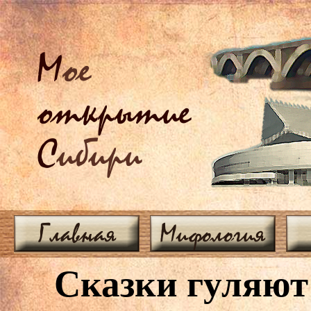
М
ое
открытие
С
ибири
Главная
Мифология
Сказки гуляют 