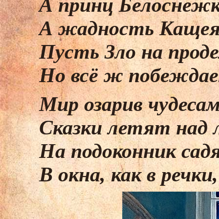
А принц Белоснеж
А жадность Каще
Пусть Зло на прод
Но всё ж побеждае
Мир озарив чудесам
Сказки летят над 
На подоконник сад
В окна, как в речки