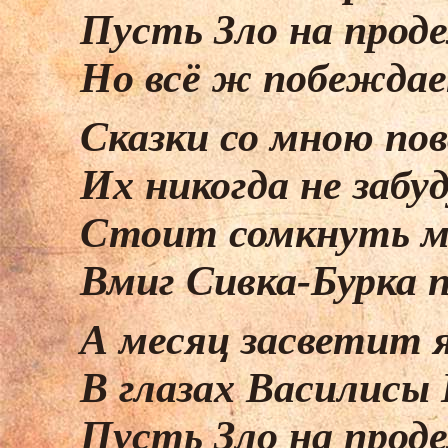
Пусть Зло на прод
Но всё ж побеждае
Сказки со мною пов
Их никогда не забуд
Стоит сомкнуть м
Вмиг Сивка-Бурка 
А месяц засветит 
В глазах Василисы
Пусть Зло на прод