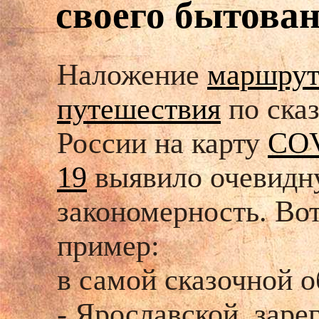
своего бытова
Наложение
маршрут
путешествия
по ска
России на карту
CO
19
выявило очевид
закономерность. Во
пример:
в самой сказочной о
- Ярославской, заре