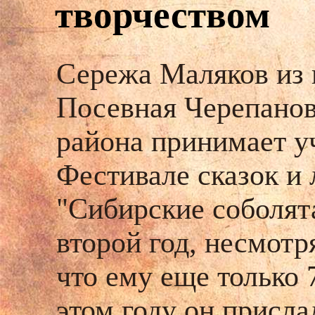
творчеством
Сережа Маляков из 
Посевная Черепанов
района принимает у
Фестивале сказок и 
"Сибирские соболят
второй год, несмотря
что ему еще только 7
этом году он присла