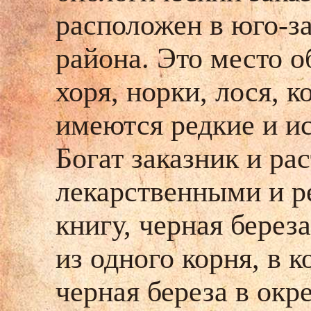
расположен в юго-з
района. Это место о
хоря, норки, лося, к
имеются редкие и и
Богат заказник и ра
лекарственными и р
книгу, черная берез
из одного корня, в к
черная береза в окр