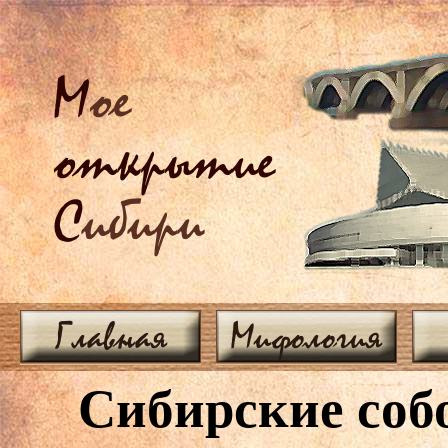
М
ое
открытие
С
ибири
Главная
Мифология
Сибирские соб