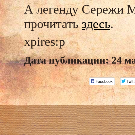
А легенду Сережи М
прочитать
здесь
.
xpires:p
Дата публикации: 24 м
Facebook
Twitt