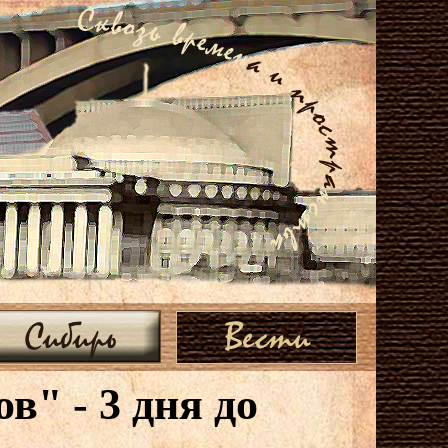
Сибирь
Вести
в" - 3 дня до