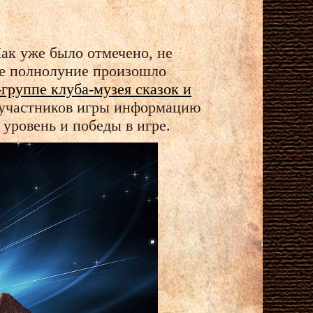
Как уже было отмечено, не
ное полнолуние произошло
группе клуба-музея сказок и
я участников игры информацию
 уровень и победы в игре.