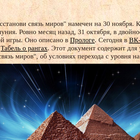
сстанови связь миров" намечен на 30 ноября. 
луния. Ровно месяц назад, 31 октября, в двой
ой игры. Оно описано в
Прологе
. Сегодня
в
ВК-
н
Табель о рангах
. Этот документ содержит дл
вязь миров", об условиях перехода с уровня на