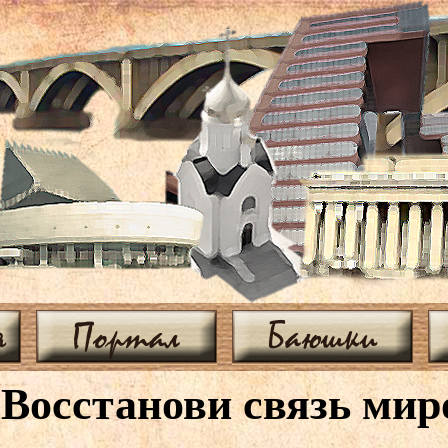
я
Портал
Баюшки
Восстанови связь миро