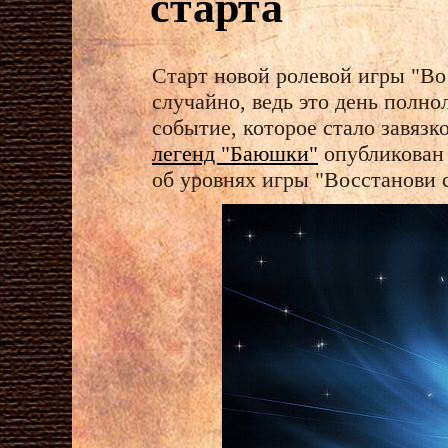
старта
Старт новой ролевой игры "Во
случайно, ведь это день полно
событие, которое стало завязк
легенд "Баюшки"
опубликова
об уровнях игры "Восстанови с