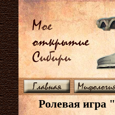
М
ое
открытие
С
ибири
Главная
Мифологи
Ролевая игра "