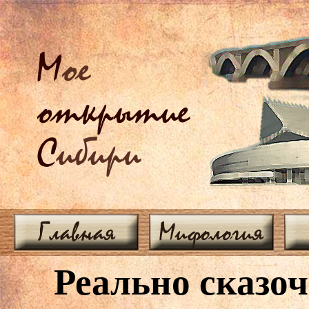
М
ое
открытие
С
ибири
Главная
Мифология
Реально сказ