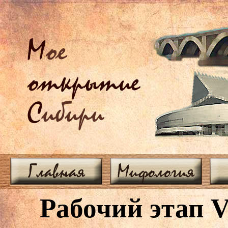
М
ое
открытие
С
ибири
Главная
Мифология
Рабочий этап 