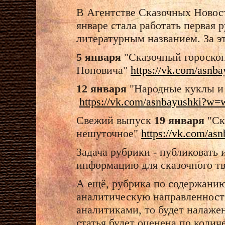
В Агентстве Сказочных Новост
январе стала работать первая 
литературным названием. За э
5 января
"Сказочный гороско
Поповича"
https://vk.com/asnb
12 января
"Народные куклы и
https://vk.com/asnbayushki?w=
Свежий выпуск
19 января
"Ск
нешуточное"
https://vk.com/a
Задача рубрики - публиковать
информацию для сказочного тв
А ещё, рубрика по содержани
аналитическую направленность
аналитиками, то будет налаже
статья будет оценена по коли