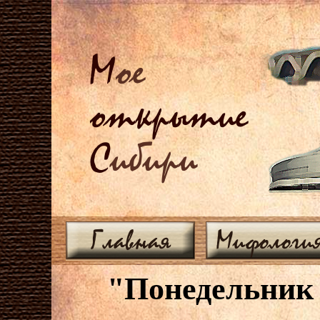
М
ое
открытие
С
ибири
Главная
Мифологи
"Понедельник 