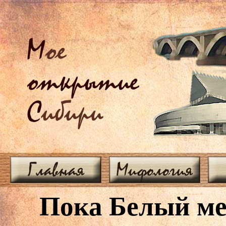
М
ое
открытие
С
ибири
Главная
Мифология
Пока Белый ме