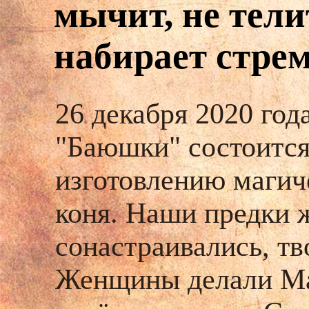
мычит, не тел
набирает стре
26 декабря 2020 год
"Баюшки" состоится
изготовлению магич
коня.
Наши предки ж
сонастраивались, тв
Женщины делали Маг