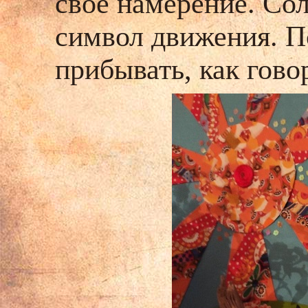
своё намерение.
Сол
символ движения.
П
прибывать, как гово