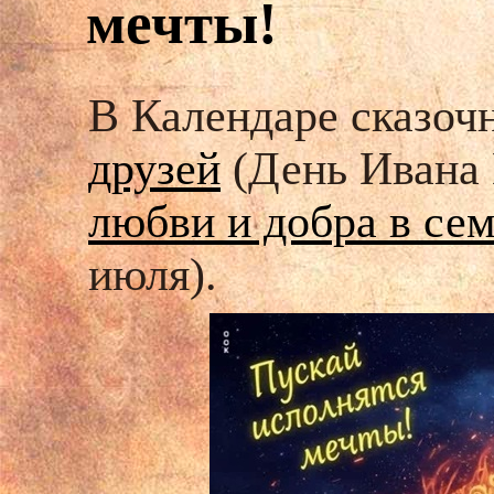
мечты!
В Календаре сказоч
друзей
(День Ивана 
любви и добра в се
июля).