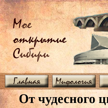
М
ое
открытие
С
ибири
Главная
Мифология
От чудесного 