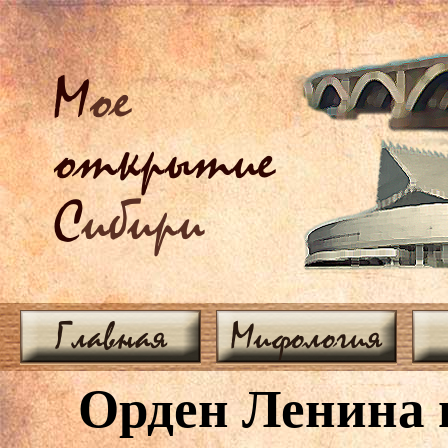
М
ое
открытие
С
ибири
Главная
Мифология
Орден Ленина 