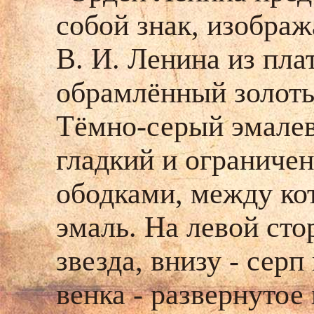
собой знак, изобра
В. И. Ленина из пла
обрамлённый золоты
Тёмно-серый эмалев
гладкий и ограниче
ободками, между ко
эмаль. На левой ст
звезда, внизу - серп
венка - развернутое