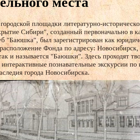
ельного места
 городской площадки литературно-историческо
рытие Сибири", созданный первоначально в ка
б "Баюшка", был зарегистрирован как юридиче
расположение Фонда по адресу: Новосибирск, у
так и называется "Баюшки". Здесь проходят тво
, интерактивные познавательные экскурсии по
наследия города Новосибирска.