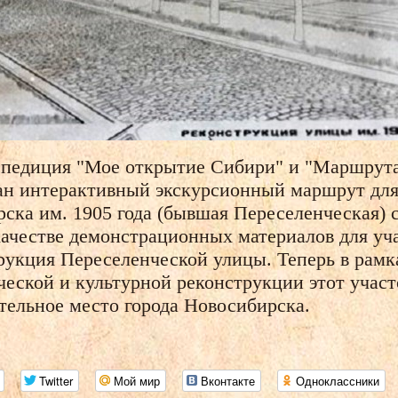
спедиция "Мое открытие Сибири" и "Маршрута
ан интерактивный экскурсионный маршрут для
ска им. 1905 года (бывшая Переселенческая) 
качестве демонстрационных материалов для уч
рукция Переселенческой улицы. Теперь в рамк
еской и культурной реконструкции этот участ
ательное место города Новосибирска.
Twitter
Мой мир
Вконтакте
Одноклассники