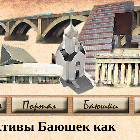
я
Портал
Баюшки
ктивы Баюшек как