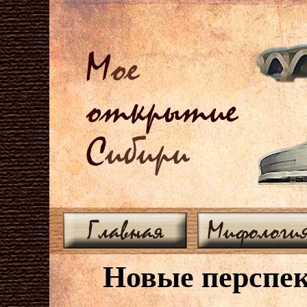
М
ое
открытие
С
ибири
Главная
Мифологи
Новые перспе