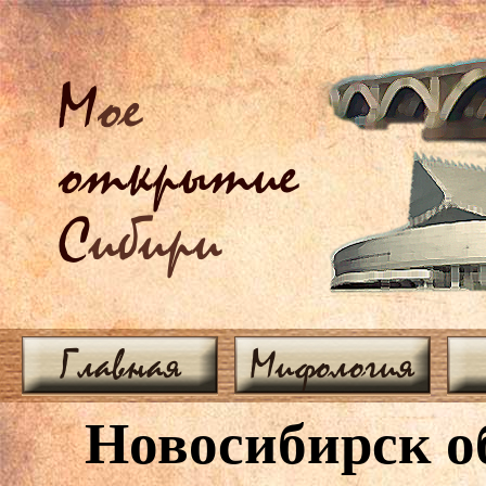
М
ое
открытие
С
ибири
Главная
Мифология
Новосибирск о