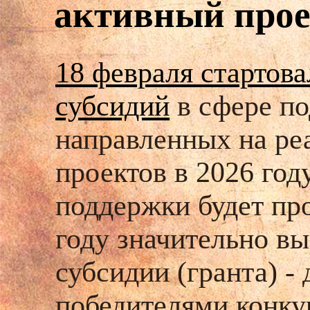
активный прое
18 февраля стартова
субсидий
в сфере п
направленных на ре
проектов в 2026 год
поддержки будет про
году значительно в
субсидии (гранта) -
победителями конку