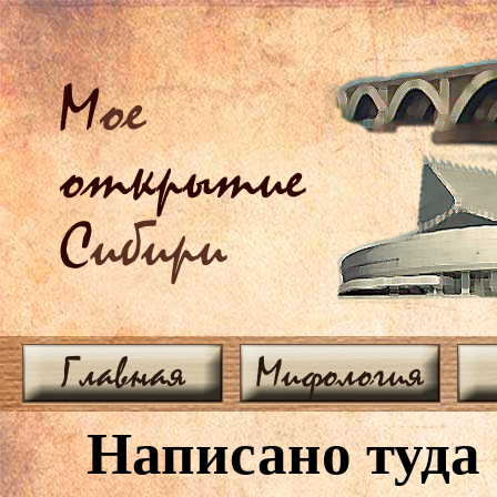
М
ое
открытие
С
ибири
Главная
Мифология
Написано туда 