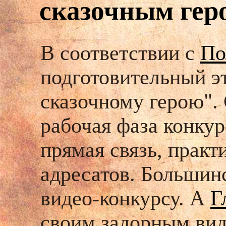
сказочным гер
В соответствии с
По
подготовительный э
сказочному герою". 
рабочая фаза конкур
прямая связь, практ
адресатов. Большин
видео-конкурсу. А
Г
своим задорным вид