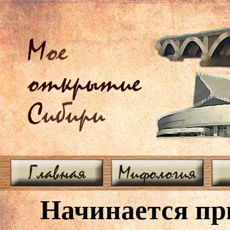
М
ое
открытие
С
ибири
Главная
Мифология
Начинается пр