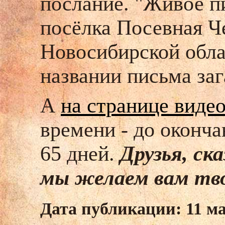
послание. "Живое п
посёлка Посевная Ч
Новосибирской обла
названии письма за
А
на странице виде
времени - до оконча
65 дней.
Друзья, ск
мы желаем вам тво
Дата публикации: 11 ма