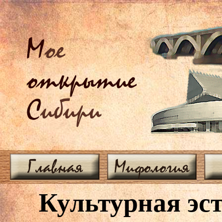
М
ое
открытие
С
ибири
Главная
Мифология
Культурная эс