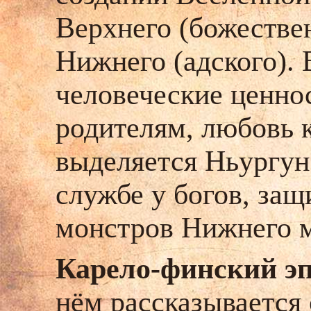
Верхнего (божествен
Нижнего (адского).
человеческие ценнос
родителям, любовь к
выделяется Ньургун
службе у богов, за
монстров Нижнего 
Карело-финский эп
нём
рассказывается 