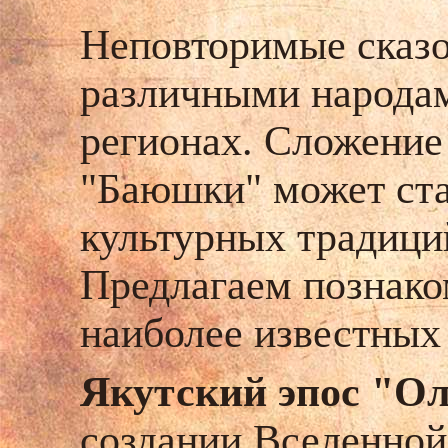
Неповторимые сказ
различными народам
регионах. Сложение
"Баюшки" может ста
культурных традици
Предлагаем познако
наиболее известных
Якутский эпос "Ол
создании Вселенной