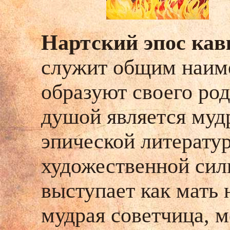
Нартский эпос кав
служит общим наиме
образуют своего род
душой является муд
эпической литерату
художественной сил
выступает как мать 
мудрая советчица, 