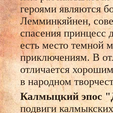
героями являются б
Лемминкяйнен, сове
спасения принцесс д
есть место темной 
приключениям. В от
отличается хорошим
в народном творчест
Калмыцкий эпос "
подвиги калмыкских