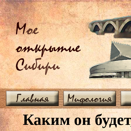
М
ое
открытие
С
ибири
Главная
Мифология
Каким он буде