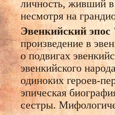
личность, живший в 
несмотря на гранди
Эвенкийский эпос
произведение в эве
о подвигах эвенкийс
эвенкийского народ
одиноких героев-пе
эпическая биография
сестры.
Мифологиче