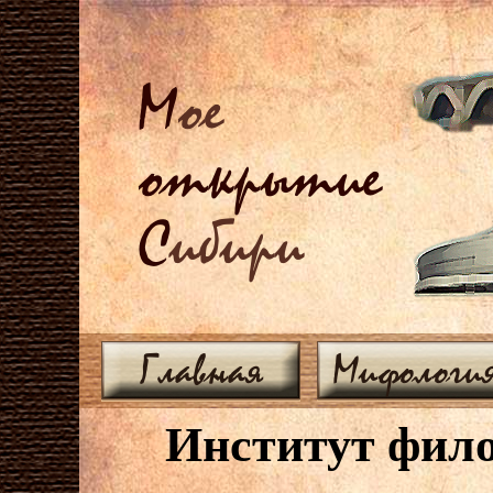
М
ое
открытие
С
ибири
Главная
Мифологи
Институт фило