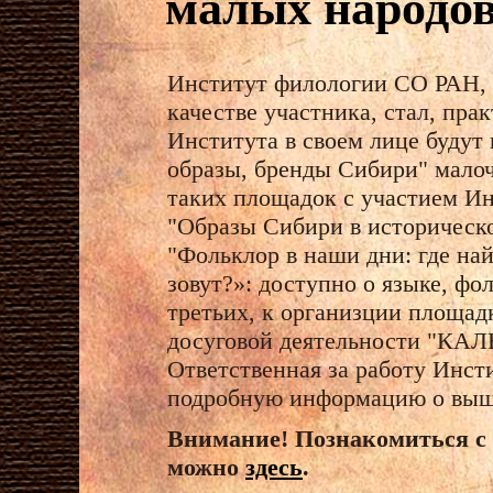
малых народо
Институт филологии СО РАН, в
качестве участника, стал, пра
Института в своем лице будут
образы, бренды Сибири" мало
таких площадок с участием И
"Образы Сибири в историческ
"Фольклор в наши дни: где най
зовут?»: доступно о языке, фо
третьих, к организции площа
досуговой деятельности "КАЛ
Ответственная за работу Инс
подробную информацию о выш
Внимание! Познакомиться с 
можно
здесь
.