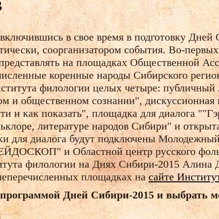
в
ключившись в свое время в подготовку Дней 
ктически, соорганизатором события. Во-первых
 представлять на площадках Общественной Асс
численные коренные народы Сибирского регион
нститута филологии целых четыре: публичный
ом и общественном сознании", дискуссионная 
ти и как показать", площадка для диалога ""Гэ
льклоре, литературе народов Сибири" и откры
дки для диалога будут подключены Молодежны
ЕЙДОСКОП" и Областной центр русского фоль
титута филологии на Днях Сибири-2015 Алина 
еперечисленных площадках на
сайте Институ
программой Дней Сибири-2015 и выбрать м