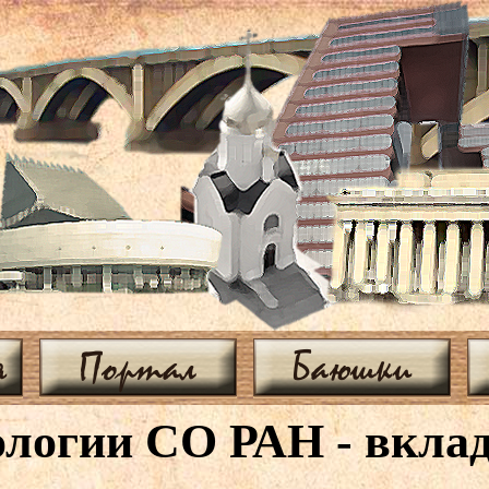
я
Портал
Баюшки
логии СО РАН - вклад