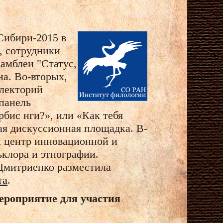
Сибири-2015 в
, сотрудники
амблеи "Статус,
а. Во-вторых,
 лекторий
панель
рбис нги?», или «Как тебя
тая дискуссионная площадка. В-
й центр инновационной и
клора и этнографии.
Дмитриенко разместила
та
.
ероприятие для участия