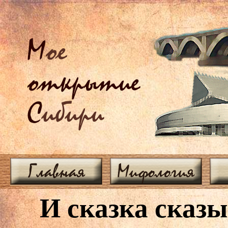
М
ое
открытие
С
ибири
Главная
Мифология
И сказка сказы