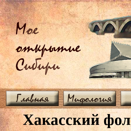
М
ое
открытие
С
ибири
Главная
Мифология
Хакасский фол