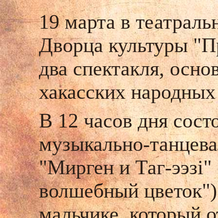
19 марта в театраль
Дворца культуры "П
два спектакля, осн
хакасских народных 
В 12 часов дня сост
музыкально-танцева
"Мирген и Таг-ээзi"
волшебный цветок")
мальчике, который о