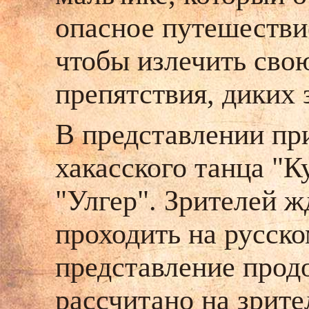
опасное путешестви
чтобы излечить свою
препятствия, диких з
В представлении пр
хакасского танца "
"Улгер". Зрителей ж
проходить на русск
представление прод
рассчитано на зрит