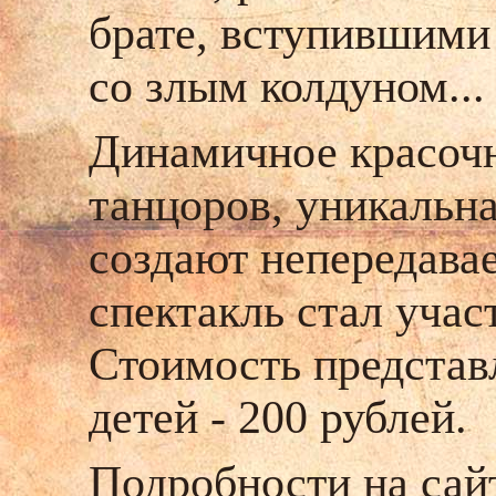
брате, вступившими
со злым колдуном...
Динамичное красочн
танцоров, уникальна
создают непередава
спектакль стал учас
Стоимость представл
детей - 200 рублей.
Подробности на са