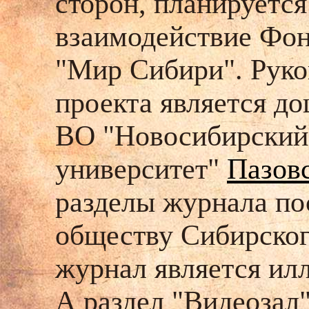
сторон, планируетс
взаимодействие Фон
"Мир Сибири". Руко
проекта является д
ВО "Новосибирский 
университет"
Пазов
разделы журнала по
обществу Сибирского
журнал является ил
А раздел "Видеозал