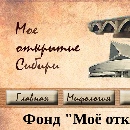
М
ое
открытие
С
ибири
Главная
Мифология
Фонд "Моё отк