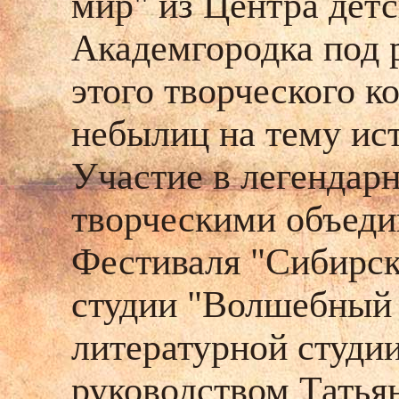
мир" из Центра дет
Академгородка под 
этого творческого к
небылиц на
тему ис
Участие в легендар
творческими объеди
Фестиваля "Сибирск
студии "Волшебный 
литературной студи
руководством Татья