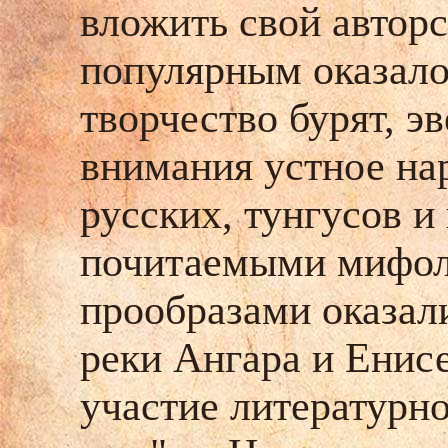
вложить свой авторс
популярным оказало
творчество бурят, э
внимания устное на
русских, тунгусов и
почитаемыми мифол
прообразами оказали
реки Ангара и Енис
участие литературн