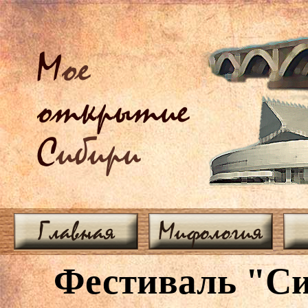
М
ое
открытие
С
ибири
Главная
Мифология
Фестиваль "Си