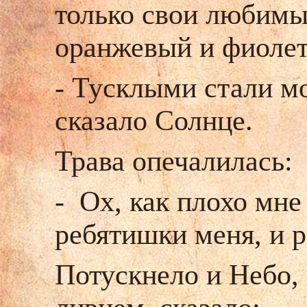
только свои любимы
оранжевый и фиоле
- Тусклыми стали мо
сказало Солнце.
Трава опечалилась:
- Ох, как плохо мне
ребятишки меня, и р
Потускнело и Небо, 