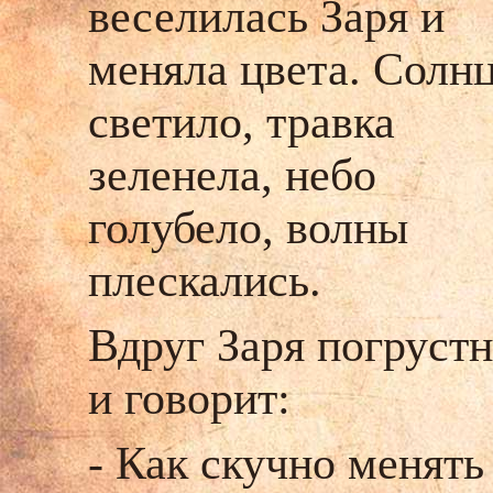
веселилась Заря и
меняла цвета. Солн
светило, травка
зеленела, небо
голубело, волны
плескались.
Вдруг Заря погруст
и говорит:
- Как скучно менять