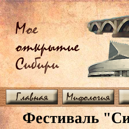
М
ое
открытие
С
ибири
Главная
Мифология
Фестиваль "Сиб