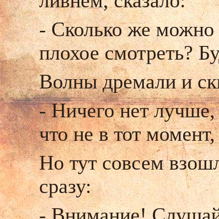
ливнем, сказало:
- Сколько же можно 
плохое смотреть? Б
Волны дремали и ск
- Ничего нет лучше,
что не в тот момент,
Но тут совсем взошл
сразу:
- Внимание! Слушайт