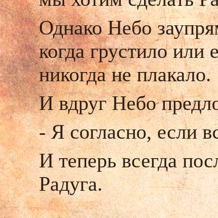
Однако Небо заупрям
когда грустило или 
никогда не плакало.
И вдруг Небо предл
- Я согласно, если в
И теперь всегда пос
Радуга.