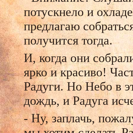
потускнело и охладе
предлагаю собраться
получится тогда.
И, когда они собрал
ярко и красиво! Час
Радуги. Но Небо в э
дождь, и Радуга исч
- Ну, заплачь, пожал
мы хотим сделать Р