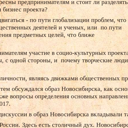
ресны предпринимателям и стоит ли разделять
и бизнес проекта?
вигаться - по пути глобализации проблем, что
бщественных деятелей и ученых, или по пути
ения предметных целей, что ближе
имателям участие в социо-культурных проекта
 с одной стороны, и почему творческие люди 
личности, являясь движками общественных пр
 тем обсуждался образ Новосибирска, как осн
акже вопросы определения основных направлен
017.
дискуссии в образ Новосибирска вкладывали т
 России. Здесь есть столичный дух. Новосибир