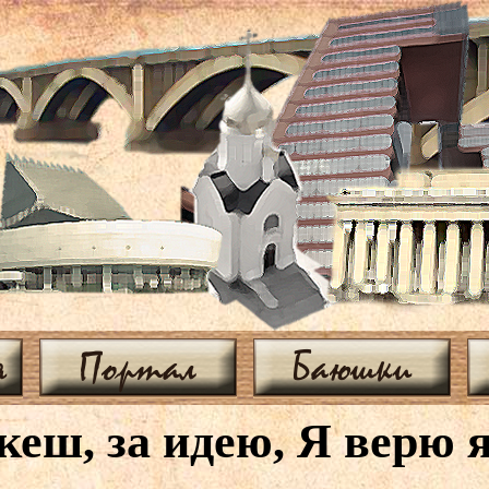
я
Портал
Баюшки
кеш, за идею, Я верю я