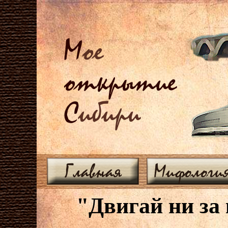
М
ое
открытие
С
ибири
Главная
Мифологи
"Двигай ни за 