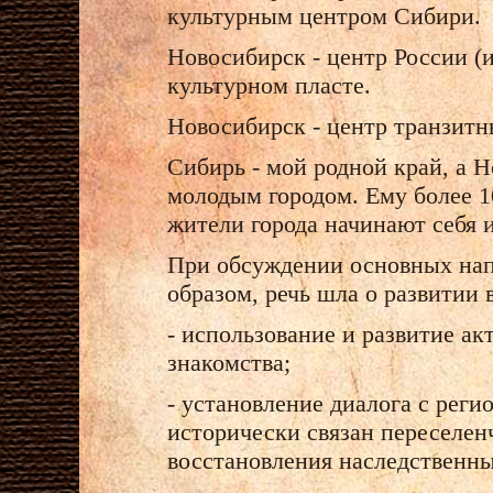
культурным центром Сибири.
Новосибирск - центр России (
культурном пласте.
Новосибирск - центр транзитн
Сибирь - мой родной край, а 
молодым городом. Ему более 1
жители города начинают себя 
При обсуждении основных нап
образом, речь шла о развитии
- использование и развитие ак
знакомства;
- установление диалога с рег
исторически связан переселен
восстановления наследственны