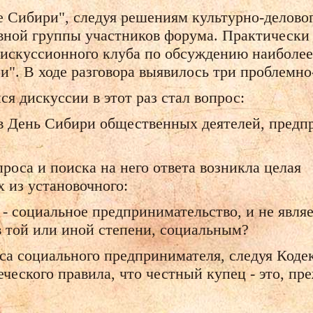
 Сибири", следуя решениям культурно-делово
вной группы участников форума. Практически с
искуссионного клуба по обсуждению наиболее
и". В ходе разговора выявилось три проблемн
я дискуссии в этот раз стал вопрос:
в День Сибири общественных деятелей, предп
роса и поиска на него ответа возникла целая
 из установочного:
е - социальное предпринимательство, и не явля
 той или иной степени, социальным?
са социального предпринимателя, следуя Коде
ческого правила, что честный купец - это, пр