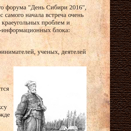
го форума "День Сибири 2016",
 самого начала встреча очень
 краеугольных проблем и
о-информационных блока:
ринимателей, ученых, деятелей
ется
ксу
ежде