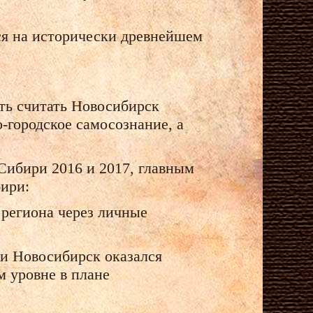
тся на исторически древнейшем
ить считать Новосибирск
-городское самосознание, а
ибири 2016 и 2017, главным
бири:
 региона через личные
ми Новосибирск оказался
м уровне в плане
;