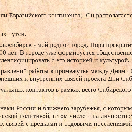
или Евразийского континента). Он располагае
ых путей.
Новосибирск - мой родной город. Пора прекрат
00 лет. В городе уже формируется общественно
идентифицировать с его историей и культурой.
равлений работы в промежутке между Днями С
 внешних и внутренних связей проекта Дни Си
туальных контактов в рамках всего Сибирского
ионами России и ближнего зарубежья, с которы
ческой политикой, в том числе и на личностно
х связей с предками и родовыми поселениями