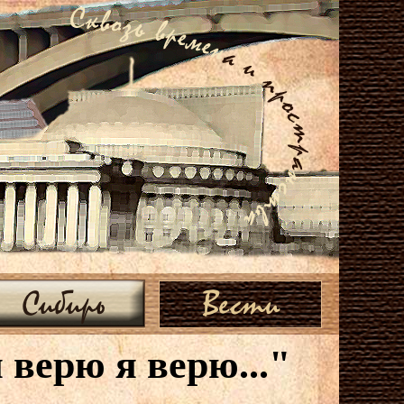
Сибирь
Вести
 верю я верю..."