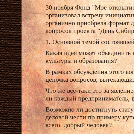
30 ноября Фонд "Мое открытие
организовал встречу инициати
органично приобрела формат д
вопросов проекта "День Сибир
1. Основной темой состоявшейс
Какая идея может объединить 
культуры и образования?
В рамках обсуждения этого воп
цепочка вопросов, вытекающих
Что же все-таки это за явлени
ли каждый предприниматель, в
Возможно ли достигнуть стату
деловой чести по примеру купе
всего, добрый человек?