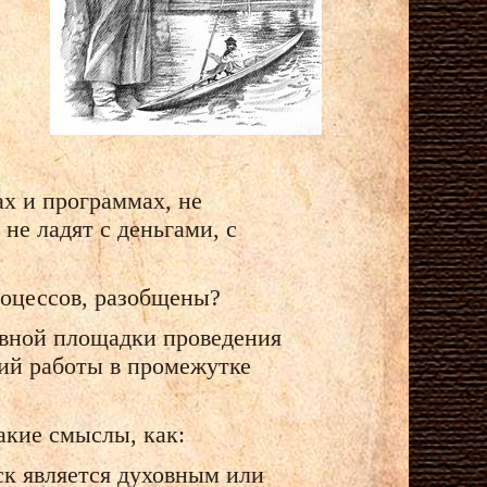
х и программах, не
не ладят с деньгами, с
оцессов, разобщены?
овной площадки проведения
ий работы в промежутке
акие смыслы, как:
ск является духовным или