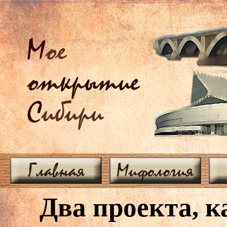
М
ое
открытие
С
ибири
Главная
Мифология
Два проекта, к