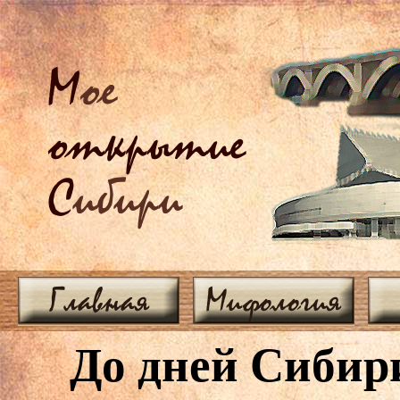
М
ое
открытие
С
ибири
Главная
Мифология
До дней Сибири