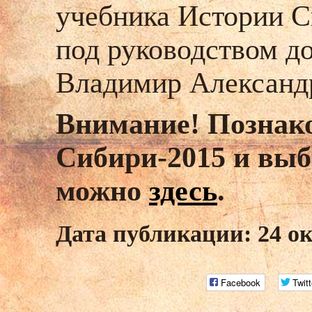
учебника Истории С
под руководством до
Владимир Александ
Внимание! Познак
Сибири-2015 и выб
можно
здесь
.
Дата публикации: 24 о
Facebook
Twitt