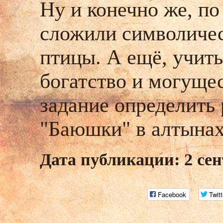
Ну и конечно же, п
сложили символичес
птицы. А ещё, учиты
богатство и могущес
задание определить 
"Баюшки" в алтынах
Дата публикации: 2 сен
Facebook
Twitt