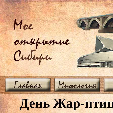
М
ое
открытие
С
ибири
Главная
Мифология
День Жар-пти