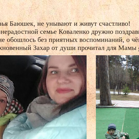
зья Баюшек, не унывают и живут счастливо!
знерадостной семье Коваленко дружно поздрав
не обошлось без приятных воспоминаний, о чё
охновенный Захар от души прочитал для Мамы