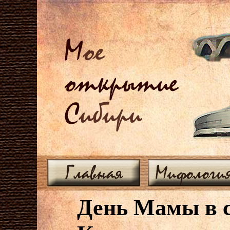
М
ое
открытие
С
ибири
Главная
Мифологи
День Мамы в с