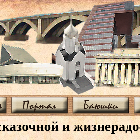
я
Портал
Баюшки
казочной и жизнерадо