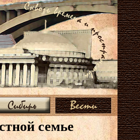
Сибирь
Вести
стной семье