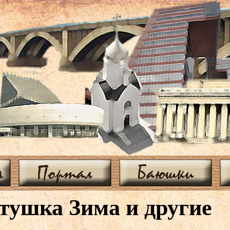
я
Портал
Баюшки
тушка Зима и другие