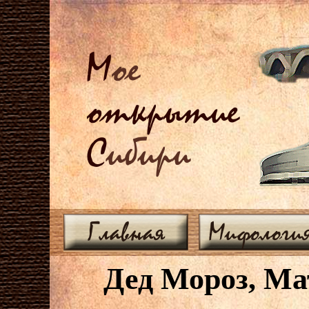
М
ое
открытие
С
ибири
Главная
Мифологи
Дед Мороз, Ма