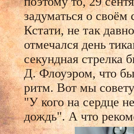
поэтому то, 29 сент
задуматься о своём 
Кстати, не так давн
отмечался день тика
секундная стрелка 
Д. Флоуэром, что б
ритм. Вот мы совету
"У кого на сердце не
дождь". А что реко