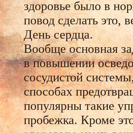
здоровье было в нор
повод сделать это, 
День сердца.
Вообще основная за
в повышении осведо
сосудистой системы
способах предотвращ
популярны такие уп
пробежка. Кроме эт