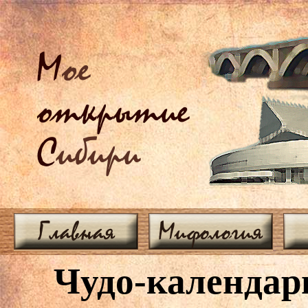
М
ое
открытие
С
ибири
Главная
Мифология
Чудо-календарь