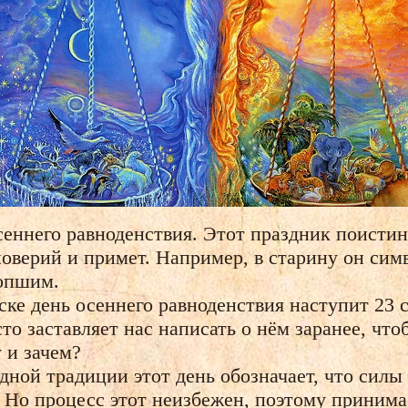
осеннего равноденствия. Этот праздник поисти
поверий и примет. Например, в старину он сим
сопшим.
е день осеннего равноденствия наступит 23 се
то заставляет нас написать о нём заранее, что
 и зачем?
одной традиции этот день обозначает, что сил
 Но процесс этот неизбежен, поэтому принима