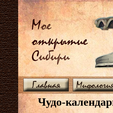
М
ое
открытие
С
ибири
Главная
Мифологи
Чудо-календарь