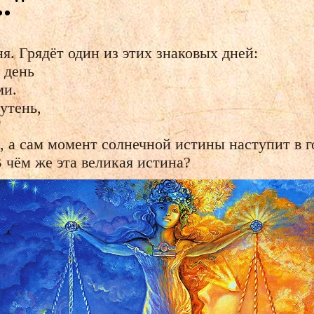
.."
ня. Грядёт один из этих знаковых дней:
 день
ми.
утень,
"
, а сам момент солнечной истины наступит в 
В чём же эта великая истина?