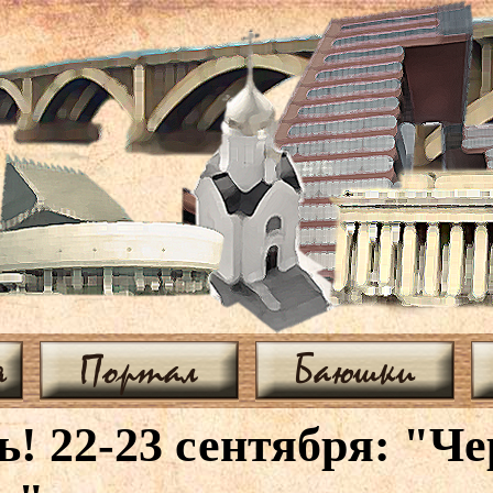
я
Портал
Баюшки
! 22-23 сентября: "Че