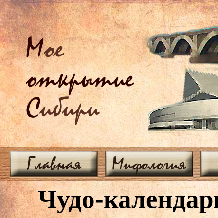
М
ое
открытие
С
ибири
Главная
Мифология
Чудо-календарь