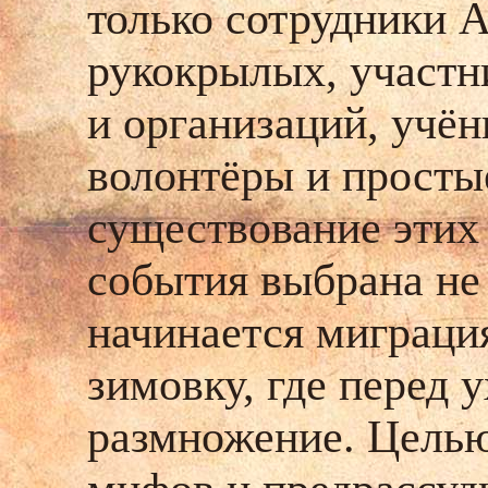
только сотрудники А
рукокрылых, участ
и организаций, учё
волонтёры и просты
существование эти
события выбрана не 
начинается миграци
зимовку, где перед 
размножение.
Целью